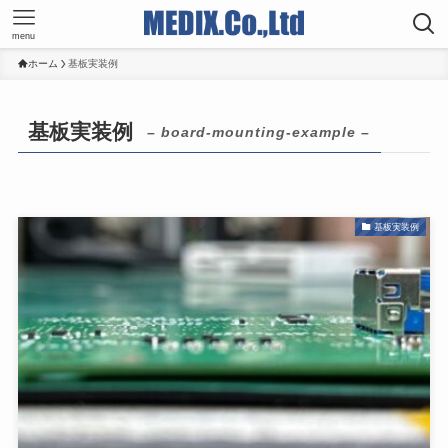
menu
ホーム
基板実装例
基板実装例
– board-mounting-example –
基板実装例